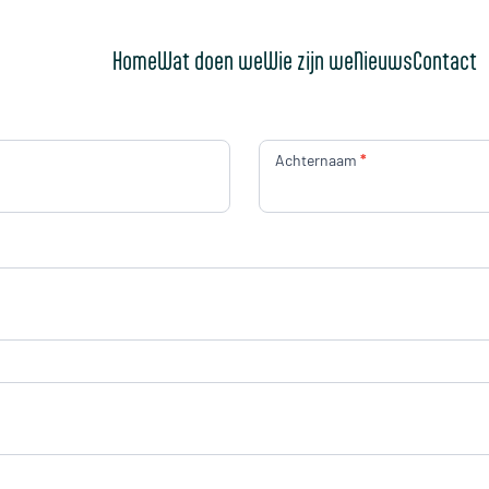
Home
Wat doen we
Wie zijn we
Nieuws
Contact
Achternaam
*