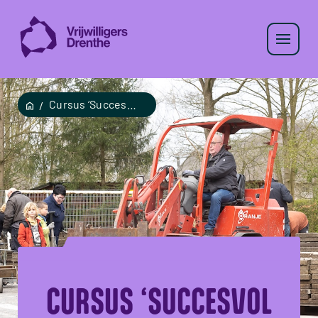
Cursus ‘Succesvol vrijwilligers werven’.
CURSUS ‘SUCCESVOL