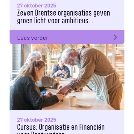
27 oktober 2025
Zeven Drentse organisaties geven
groen licht voor ambitieus
programma Vrijwilligers Drenthe
2026-2027
Lees verder
27 oktober 2025
Cursus: Organisatie en Financiën